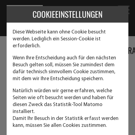
COOKIEEINSTELLUNGEN
Diese Webseite kann ohne Cookie besucht
werden. Lediglich ein Session-Cookie ist
erforderlich.
SCHALTANLAGENCONTAINER,SCHALTSCHRA
CONTAINER FÜR STEUERUNGSANLAGEN,
Wenn Ihre Entscheidung auch für den nächsten
Besuch gelten soll, müssen Sie zumindest dem
E-HÄUSER, CONTAINER FÜR
dafür technisch sinnvollem Cookie zustimmen,
mit dem wir Ihre Entscheidung speichern.
WANDMONTAGEPLATTEN
Natürlich würden wir gerne erfahren, welche
Individuell in Ihrer Wunschgröße und Ausführung
Seiten wie oft besucht werden und haben für
diesen Zweck das Statistik-Tool Matomo
installiert.
Der enorme Vorteil:
Damit Ihr Besuch in der Statistik erfasst werden
kann, müssen Sie allen Cookies zustimmen.
Die kompletten Anlagen können von Ihnen in Ihrem