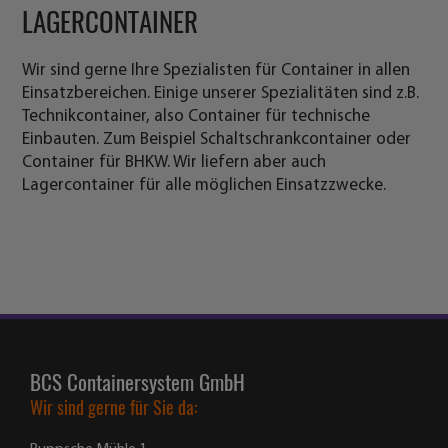
BCS Containersystem GmbH
Wir sind gerne für Sie da:
Ruppsche Mühle 1
D-55442 Daxweiler
Tel.:
+49 6724 / 941763
E-Mail:
bcs@containersystem.de
Web:
www.containersystem.de
Container
Das könnte Sie auch interessieren: