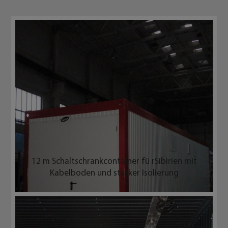
Beispielfotos und Details
12 m Schaltschrankcontainer fü rSibirien mit
Kabelboden und starker Isolierung
Stahlunterkonstruktion des Kabeldoppelboden,
angepasst an Kundenbedürfnisse und
Innenverkleidung Trapezblech (unlackiert)