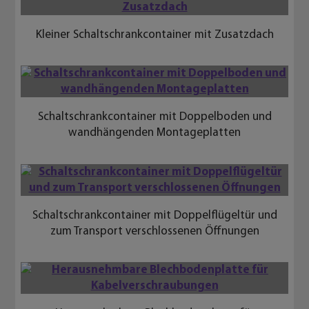
Herausnehmbare Blechbodenplatte für
Kabelverschraubungen
Schaltschrankcontainer mit "Bauchbinde" als
Erdbebenschutz
Roxtec-Rahmen im unteren Boden