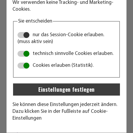
Wir verwenden keine Tracking- und Marketing-
Werk (oder im Betrieb der Fachfirma) eingebaut und
Cookies.
getestet werden. Dann kann die fertige Anlage zum
endgültigen Lieferort in der ganzen Welt transportiert
Sie entscheiden
werden. Dies ist auch bei unseren preisgünstigen
Standardtechnikcontainern (ohne CSC Zulassung) auf
nur das Session-Cookie erlauben.
dem Seeweg möglich (als Frachtgut).
(muss aktiv sein)
Bei Bedarf (z. b. bei öfter notwendigem Transport)
technisch sinnvolle Cookies erlauben.
können wir Ihnen jedoch auch für diesen Zweck
umgbaute Seecontainer mit CSC-Zulassung
Cookies erlauben (Statistik).
anbieten. Am endgültigen Aufstellort muss ein
befestigter Untergrund bauseits vorbereitet sein. Zur
Entladung und Aufstellung wird ein Autokran
benötigt. Bei normalen Bedingungen ist dies eine
Angelegenheit von max. 20 Minuten. Danach müssen
nur noch die Verbindungsanschlüsse bauseits erstellt
Sie können diese Einstellungen jederzeit ändern.
werden und die Nutzung kann beginnen.
Dazu klicken Sie in der Fußleiste auf Cookie-
Einstellungen