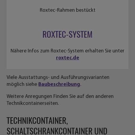
Viele Ausstattungs- und Ausführungsvarianten
möglich siehe
Baubeschreibung
.
Weitere Anregungen Finden Sie auf den anderen
Technikcontainerseiten.
TECHNIKCONTAINER,
SCHALTSCHRANKCONTAINER UND
LAGERCONTAINER
Wir sind gerne Ihre Spezialisten für Container in allen
Einsatzbereichen. Einige unserer Spezialitäten sind z.B.
Technikcontainer, also Container für technische
Einbauten. Zum Beispiel Schaltschrankcontainer oder
Container für BHKW. Wir liefern aber auch
Lagercontainer für alle möglichen Einsatzzwecke.