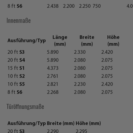
8 ft
S6
2.438
2.200
2.250
750
4.
Innenmaße
Länge
Breite
Höhe
Ausführung/Typ
(mm)
(mm)
(mm)
20 ft
S3
5.890
2.330
2.420
20 ft
S4
5.890
2.080
2.075
15 ft
S1
4.373
2.080
2.075
10 ft
S2
2.761
2.080
2.075
10 ft
S5
2.821
2.230
2.420
8 ft
S6
2.268
2.080
2.075
Türöffnungsmaße
Ausführung/Typ
Breite (mm)
Höhe (mm)
20 ft
S3
2.290
2.295