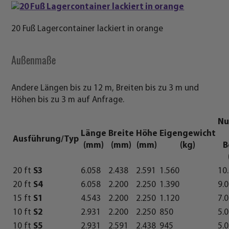
20 Fuß Lagercontainer lackiert in orange
Außenmaße
Andere Längen bis zu 12 m, Breiten bis zu 3 m und
Höhen bis zu 3 m auf Anfrage.
Nu
Länge
Breite
Höhe
Eigengewicht
Ausführung/Typ
(mm)
(mm)
(mm)
(kg)
B
20 ft
S3
6.058
2.438
2.591
1.560
10
20 ft
S4
6.058
2.200
2.250
1.390
9.
15 ft
S1
4.543
2.200
2.250
1.120
7.
10 ft
S2
2.931
2.200
2.250
850
5.
10 ft
S5
2.931
2.591
2.438
945
5.