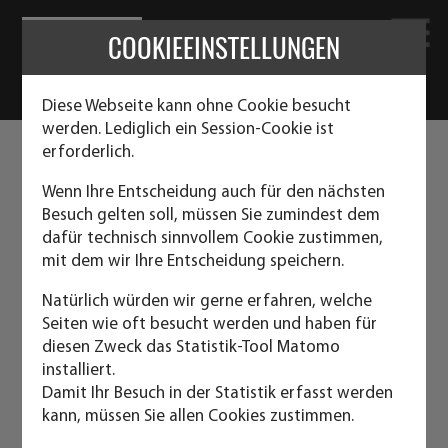
COOKIEEINSTELLUNGEN
Diese Webseite kann ohne Cookie besucht
werden. Lediglich ein Session-Cookie ist
erforderlich.
LAGERCONTAINER, MATERIALCONTAINER
UND STAHLTECHNIKCONTAINER
Wenn Ihre Entscheidung auch für den nächsten
Besuch gelten soll, müssen Sie zumindest dem
dafür technisch sinnvollem Cookie zustimmen,
Diese neu hergestellten Container sind die etwas
mit dem wir Ihre Entscheidung speichern.
leichtere Variante des herkömmlichen
Natürlich würden wir gerne erfahren, welche
Seecontainers
Seiten wie oft besucht werden und haben für
diesen Zweck das Statistik-Tool Matomo
Sie sind in stabiler Ausführung und dadurch fast jedem
installiert.
Lagerzweck gewachsen.
Damit Ihr Besuch in der Statistik erfasst werden
kann, müssen Sie allen Cookies zustimmen.
Technische Kurzbeschreibung: