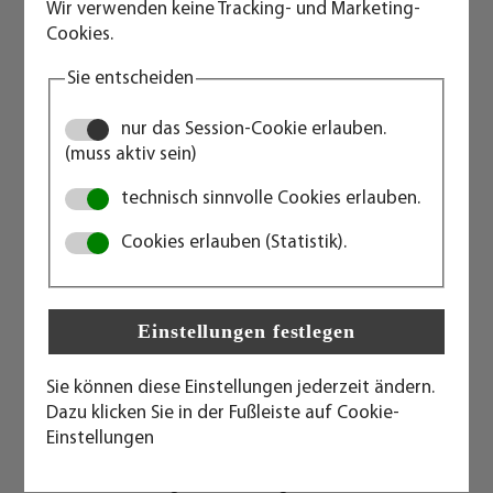
Wir verwenden keine Tracking- und Marketing-
Keine GL-Abnahme/CSC-Plakette: vollverschweißt,
Cookies.
schwere Ausführung, Dach begehbar, geschweißte
Containerecken ähnlich ISO-Norm o. Stahlgussecken,
Sie entscheiden
soweit verfügbar, Profile in Stahlblech 3 bzw. 4 mm,
Dach und Seitenteile in Stahlblech 1,5 mm und
nur das Session-Cookie erlauben.
mehrfach gesickt, 18 mm Plywood-Fußboden mit
(muss aktiv sein)
Antislip-Beschichtung, serienmäßig mit
technisch sinnvolle Cookies erlauben.
Türgummiabdichtung, Türsicherungsklappe bzw.
Diebstahlsicherung, Staplertaschen (jew. BxH in mm:
Cookies erlauben (Statistik).
310x90, Achsmaß 940 mm) für Aufnahme der
Gabelstaplerzinken, Zwangsentlüftung, Innen und
außen grundiert (KTL-Tauchlackierung), innen und
außen lackiert (Pulverbeschichtung), Standardfarbe
lichtgrau.
Sie können diese Einstellungen jederzeit ändern.
Kathodische Tauchlackierung (KTL)
Dazu klicken Sie in der Fußleiste auf Cookie-
Einstellungen
Varianten und einige Einsatzmöglichkeiten: