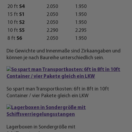
20 ft
S4
2.050
1.950
15 ft
S1
2.050
1.950
10 ft
S2
2.050
1.950
10 ft
S5
2.290
2.295
8 ft
S6
2.050
1.950
Die Gewichte und Innenmaße sind Zirkaangaben und
können je nach Baureihe unterschiedlich sein.
So spart man Transportkosten: 6ft in 8ft in 10ft
Container / vier Pakete gleich ein LKW
Lagerboxen in Sondergröße mit