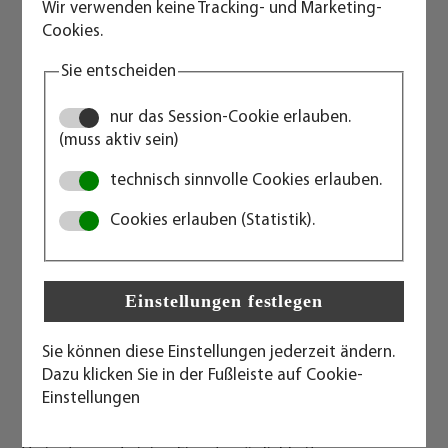
Wir verwenden keine Tracking- und Marketing-
Keine GL-Abnahme/CSC-Plakette: vollverschweißt,
Cookies.
schwere Ausführung, Dach begehbar, geschweißte
Containerecken ähnlich ISO-Norm o. Stahlgussecken,
Sie entscheiden
soweit verfügbar, Profile in Stahlblech 3 bzw. 4 mm,
Dach und Seitenteile in Stahlblech 1,5 mm und
nur das Session-Cookie erlauben.
mehrfach gesickt, 18 mm Plywood-Fußboden mit
(muss aktiv sein)
Antislip-Beschichtung, serienmäßig mit
technisch sinnvolle Cookies erlauben.
Türgummiabdichtung, Türsicherungsklappe bzw.
Diebstahlsicherung, Staplertaschen (jew. BxH in mm:
Cookies erlauben (Statistik).
310x90, Achsmaß 940 mm) für Aufnahme der
Gabelstaplerzinken, Zwangsentlüftung, Innen und
außen grundiert (KTL-Tauchlackierung), innen und
außen lackiert (Pulverbeschichtung), Standardfarbe
lichtgrau.
Sie können diese Einstellungen jederzeit ändern.
Kathodische Tauchlackierung (KTL)
Dazu klicken Sie in der Fußleiste auf Cookie-
Einstellungen