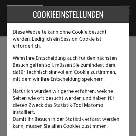
COOKIEEINSTELLUNGEN
Diese Webseite kann ohne Cookie besucht
werden. Lediglich ein Session-Cookie ist
erforderlich.
LAGERCONTAINER, MATERIALCONTAINER
UND STAHLTECHNIKCONTAINER
Wenn Ihre Entscheidung auch für den nächsten
Besuch gelten soll, müssen Sie zumindest dem
dafür technisch sinnvollem Cookie zustimmen,
Diese neu hergestellten Container sind die etwas
mit dem wir Ihre Entscheidung speichern.
leichtere Variante des herkömmlichen
Natürlich würden wir gerne erfahren, welche
Seecontainers
Seiten wie oft besucht werden und haben für
diesen Zweck das Statistik-Tool Matomo
Sie sind in stabiler Ausführung und dadurch fast jedem
installiert.
Lagerzweck gewachsen.
Damit Ihr Besuch in der Statistik erfasst werden
kann, müssen Sie allen Cookies zustimmen.
Technische Kurzbeschreibung: