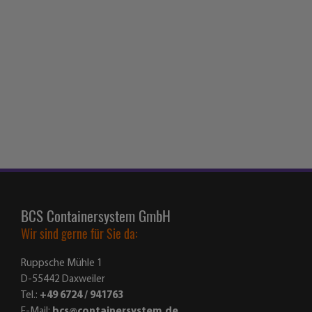
BCS Containersystem GmbH
Wir sind gerne für Sie da:
Ruppsche Mühle 1
D-55442 Daxweiler
Tel.:
+49 6724 / 941763
E-Mail:
bcs@containersystem.de