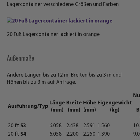
Lagercontainer verschiedene Größen und Farben
20 Fuß Lagercontainer lackiert in orange
Außenmaße
Andere Längen bis zu 12 m, Breiten bis zu 3 m und
Höhen bis zu 3 m auf Anfrage.
Nu
Länge
Breite
Höhe
Eigengewicht
Ausführung/Typ
(mm)
(mm)
(mm)
(kg)
B
20 ft
S3
6.058
2.438
2.591
1.560
10
20 ft
S4
6.058
2.200
2.250
1.390
9.