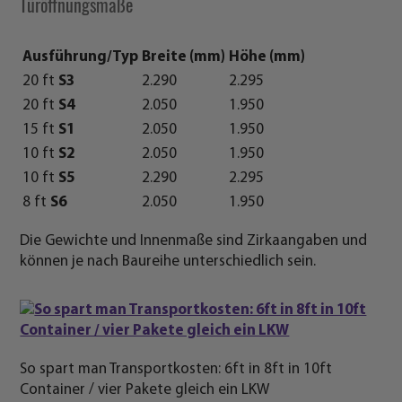
Türöffnungsmaße
Ausführung/Typ
Breite (mm)
Höhe (mm)
20 ft
S3
2.290
2.295
20 ft
S4
2.050
1.950
15 ft
S1
2.050
1.950
10 ft
S2
2.050
1.950
10 ft
S5
2.290
2.295
8 ft
S6
2.050
1.950
Die Gewichte und Innenmaße sind Zirkaangaben und
können je nach Baureihe unterschiedlich sein.
So spart man Transportkosten: 6ft in 8ft in 10ft
Container / vier Pakete gleich ein LKW