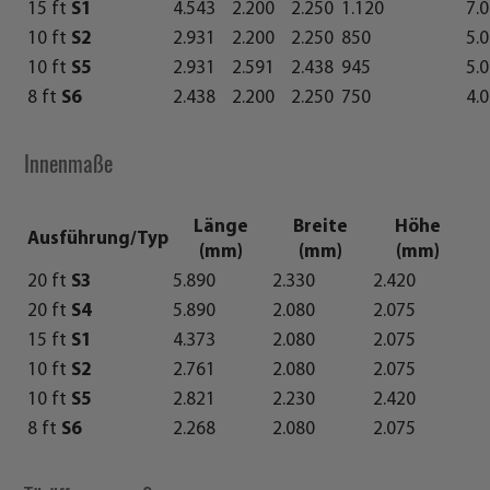
15 ft
S1
4.543
2.200
2.250
1.120
7.
10 ft
S2
2.931
2.200
2.250
850
5.
10 ft
S5
2.931
2.591
2.438
945
5.
8 ft
S6
2.438
2.200
2.250
750
4.
Innenmaße
Länge
Breite
Höhe
Ausführung/Typ
(mm)
(mm)
(mm)
20 ft
S3
5.890
2.330
2.420
20 ft
S4
5.890
2.080
2.075
15 ft
S1
4.373
2.080
2.075
10 ft
S2
2.761
2.080
2.075
10 ft
S5
2.821
2.230
2.420
8 ft
S6
2.268
2.080
2.075