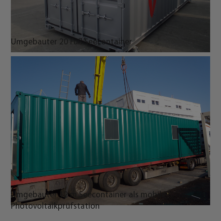
Außenmaße / Innenmaße / Türöffnungsmaße:
siehe
Seecontainer
Als Optionen / Zubehör können wir Ihnen z. B.
anbieten:
Neulackierung in RAL-Farbton nach
Wunsch,
Isolierung Boden, Wand, Decken und auch
Fußboden,
Wandöffnungen, Lüftungsgitter, C-
Schienen,