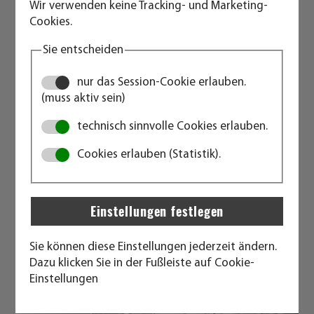
Wir verwenden keine Tracking- und Marketing-
Wasseraufbereitungsanlagen, Messcontainer,
Cookies.
Container für Wechselrichter, Schaltschrankcontainer,
Spezialcontainer, Werkstattcontainer
Sie entscheiden
Seecontainer - die schwerste und stabilste Ausführung
nur das Session-Cookie erlauben.
- werden immer dort eingesetzt wo sehr starke
(muss aktiv sein)
Beanspruchung vorliegt
technisch sinnvolle Cookies erlauben.
Diese stabilen, für den Tranport optimierten
Cookies erlauben (Statistik).
Container, haben ISO-Standardabmessungen und eine
GL/CSC Zulassung für günstigen Bahn- und
Seetransport.
Diese sind "Neu" als einmal benutzte Container oder
auch gebraucht in verschiedenen Qualitäten lieferbar
Sie können diese Einstellungen jederzeit ändern.
Hier einige Beispiele:
Dazu klicken Sie in der Fußleiste auf Cookie-
Einstellungen