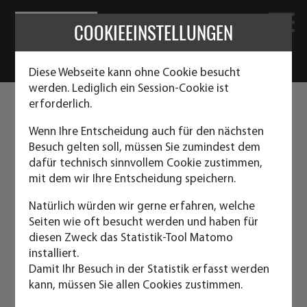
COOKIEEINSTELLUNGEN
Diese Webseite kann ohne Cookie besucht
werden. Lediglich ein Session-Cookie ist
erforderlich.
UMGEBAUTE SEECONTAINER ALS
TECHNIKCONTAINER
Wenn Ihre Entscheidung auch für den nächsten
Besuch gelten soll, müssen Sie zumindest dem
dafür technisch sinnvollem Cookie zustimmen,
Wir planen und liefern Technikcontainer für
mit dem wir Ihre Entscheidung speichern.
vielerlei Einsatzzwecke, z.B. Aggregatcontainer,
Natürlich würden wir gerne erfahren, welche
Batteriecontainer, BHKW Container
Seiten wie oft besucht werden und haben für
diesen Zweck das Statistik-Tool Matomo
Container für Notstromaggregate, Container für
installiert.
Schaltschrankmontageplatten, Container für
Damit Ihr Besuch in der Statistik erfasst werden
Kompressoren, Container für Druckluft- und
kann, müssen Sie allen Cookies zustimmen.
Gasetechnik, Container für Kühlsysteme, Container für